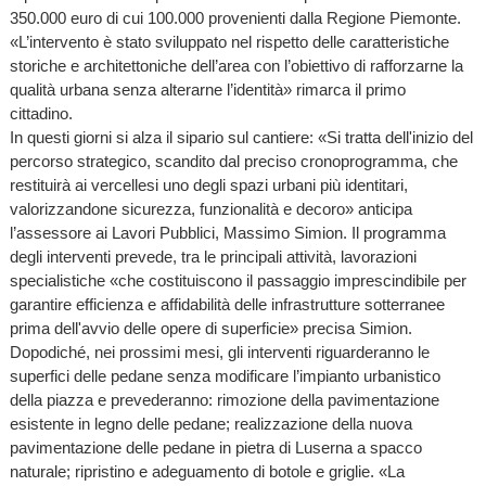
350.000 euro di cui 100.000 provenienti dalla Regione Piemonte.
«L’intervento è stato sviluppato nel rispetto delle caratteristiche
storiche e architettoniche dell’area con l’obiettivo di rafforzarne la
qualità urbana senza alterarne l’identità» rimarca il primo
cittadino.
In questi giorni si alza il sipario sul cantiere: «Si tratta dell'inizio del
percorso strategico, scandito dal preciso cronoprogramma, che
restituirà ai vercellesi uno degli spazi urbani più identitari,
valorizzandone sicurezza, funzionalità e decoro» anticipa
l’assessore ai Lavori Pubblici, Massimo Simion. Il programma
degli interventi prevede, tra le principali attività, lavorazioni
specialistiche «che costituiscono il passaggio imprescindibile per
garantire efficienza e affidabilità delle infrastrutture sotterranee
prima dell'avvio delle opere di superficie» precisa Simion.
Dopodiché, nei prossimi mesi, gli interventi riguarderanno le
superfici delle pedane senza modificare l’impianto urbanistico
della piazza e prevederanno: rimozione della pavimentazione
esistente in legno delle pedane; realizzazione della nuova
pavimentazione delle pedane in pietra di Luserna a spacco
naturale; ripristino e adeguamento di botole e griglie. «La