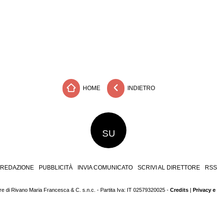
HOME
INDIETRO
SU
REDAZIONE
PUBBLICITÀ
INVIA COMUNICATO
SCRIVI AL DIRETTORE
RSS
 di Rivano Maria Francesca & C. s.n.c. - Partita Iva: IT 02579320025 -
Credits
|
Privacy e