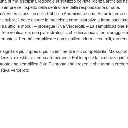
na prima disciplina regionale sull’utilizzo dell’intelligenza artificiale n
sempre nel rispetto della centralità e della responsabilità umana.
 può essere il postino della Pubblica Amministrazione. Se un’informazio
ti pubblici, deve essere la macchina amministrativa a farne buon uso, 
e tra uffici e moduli – prosegue Riva Vercellotti. – La semplificazione
e e verificabile, con piani strategici, obiettivi annuali, monitoraggi e ri
emontesi. Perché semplificare non significa ridurre i controlli, ma render
significa più impresa, più investimenti e più competitività. Ma sopratt
ecisiva: restituire tempo alle persone. E il tempo è la ricchezza più 
onte che semplifica è un Piemonte che cresce e che torna a credere
Riva Vercellotti.