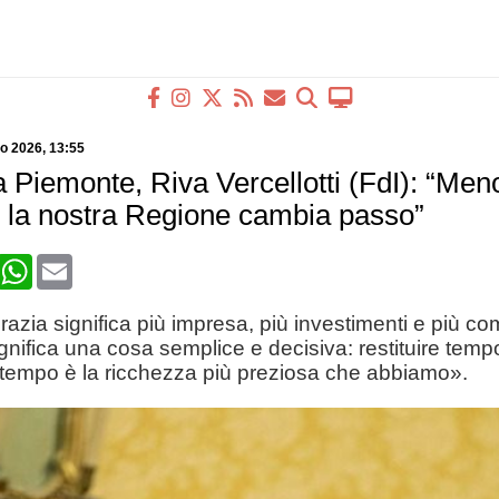
no 2026
, 13:55
 Piemonte, Riva Vercellotti (FdI): “Meno
o: la nostra Regione cambia passo”
book
X
WhatsApp
Email
zia significa più impresa, più investimenti e più com
ignifica una cosa semplice e decisiva: restituire tempo
l tempo è la ricchezza più preziosa che abbiamo».