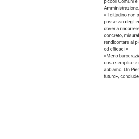
piccoli Comuni e u
Amministrazione, 
«Il cittadino non
possesso degli en
doverla rincorrer
concreto, misurabil
rendicontare ai pi
ed efficaci.»
«Meno burocrazia 
cosa semplice e d
abbiamo. Un Piem
futuro», conclude 