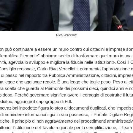
Riva Vercellotti
n può continuare a essere un muro contro cui cittadini e imprese sono
“Semplifica Piemonte” abbiamo scelto di trasformare quel muro in una 
tà, agevola lo sviluppo e migliora la fiducia nelle istituzioni». Così il
in Consiglio regionale, Carlo Riva Vercellotti, commenta l’approvazione 
i passo nel rapporto tra Pubblica Amministrazione, cittadini, imprese 
 legge che aggiunge regole. È una legge che toglie peso. Peso ai cit
a scelta che guarda al Piemonte dei prossimi dieci, quindici anni e non 
o dopo. Perché governare significa avere il coraggio di costruire il fut
iato», aggiunge il capogruppo di FdI.
innovazioni introdotte figura lo stop ai documenti duplicati, che impedis
i richiedere informazioni già in suo possesso, il Portale Digitale Regi
tiche, il principio di non aggravamento dei procedimenti amministrativi
ttorio, l’istituzione del Tavolo regionale per la semplificazione, il Team