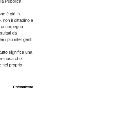
ella Pubblica
ne è già in
non il cittadino a
 è un impegno
sultati da
li più intelligenti
utto significa una
preziosa che
 nel proprio
Comunicato