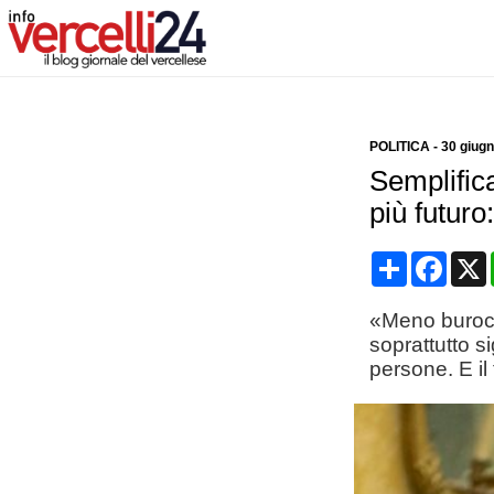
POLITICA
-
30 giug
Semplifica
più futur
Condividi
Face
«Meno burocra
soprattutto s
persone. E i