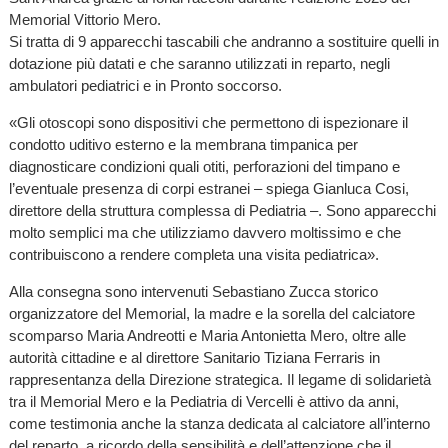
Memorial Vittorio Mero.
Si tratta di 9 apparecchi tascabili che andranno a sostituire quelli in
dotazione più datati e che saranno utilizzati in reparto, negli
ambulatori pediatrici e in Pronto soccorso.
«Gli otoscopi sono dispositivi che permettono di ispezionare il
condotto uditivo esterno e la membrana timpanica per
diagnosticare condizioni quali otiti, perforazioni del timpano e
l’eventuale presenza di corpi estranei – spiega Gianluca Cosi,
direttore della struttura complessa di Pediatria –. Sono apparecchi
molto semplici ma che utilizziamo davvero moltissimo e che
contribuiscono a rendere completa una visita pediatrica».
Alla consegna sono intervenuti Sebastiano Zucca storico
organizzatore del Memorial, la madre e la sorella del calciatore
scomparso Maria Andreotti e Maria Antonietta Mero, oltre alle
autorità cittadine e al direttore Sanitario Tiziana Ferraris in
rappresentanza della Direzione strategica. Il legame di solidarietà
tra il Memorial Mero e la Pediatria di Vercelli è attivo da anni,
come testimonia anche la stanza dedicata al calciatore all’interno
del reparto, a ricordo della sensibilità e dell’attenzione che il