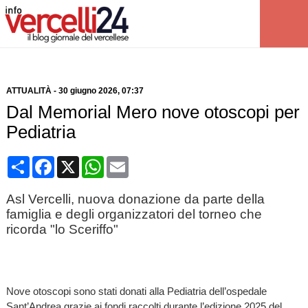
ATTUALITÀ
-
30 giugno 2026
, 07:37
Dal Memorial Mero nove otoscopi per
Pediatria
Condividi
Facebook
X
WhatsApp
Email
Asl Vercelli, nuova donazione da parte della
famiglia e degli organizzatori del torneo che
ricorda "lo Sceriffo"
Nove otoscopi sono stati donati alla Pediatria dell’ospedale
Sant’Andrea grazie ai fondi raccolti durante l’edizione 2025 del