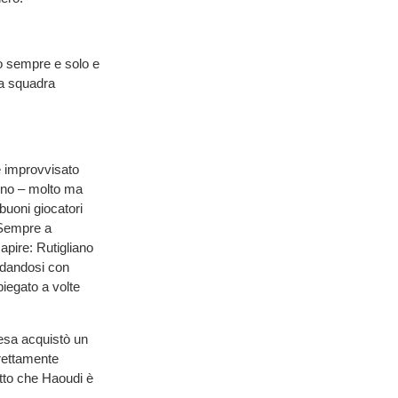
o sempre e solo e
la squadra
e improvvisato
urno – molto ma
buoni giocatori
 Sempre a
apire: Rutigliano
dandosi con
iegato a volte
fesa acquistò un
rettamente
atto che Haoudi è