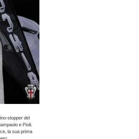
ino-stopper del
iampaolo e Pioli.
ece, la sua prima
nero.