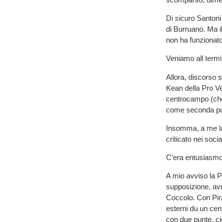
Di sicuro Santoni
di Burruano. Ma i
non ha funzionato
Veniamo all term
Allora, discorso 
Kean della Pro Ve
centrocampo (che
come seconda pu
Insomma, a me la 
criticato nei socia
C’era entusiasmo. 
A mio avviso la P
supposizione, avr
Coccolo. Con Pir
esterni du un cen
con due punte, ci