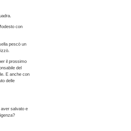
uadra.
 Modesto con
sella pescò un
izzò.
er il prossimo
nsabile del
ale. E anche con
to delle
 aver salvato e
irigenza?