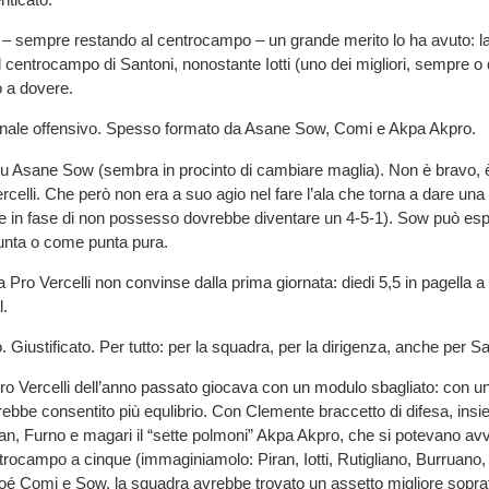
 – sempre restando al centrocampo – un grande merito lo ha avuto: l
l centrocampo di Santoni, nonostante Iotti (uno dei migliori, sempre o
 a dovere.
inale offensivo. Spesso formato da Asane Sow, Comi e Akpa Akpro.
su Asane Sow (sembra in procinto di cambiare maglia). Non è bravo, è
rcelli. Che però non era a suo agio nel fare l’ala che torna a dare un
 in fase di non possesso dovrebbe diventare un 4-5-1). Sow può esp
nta o come punta pura.
Pro Vercelli non convinse dalla prima giornata: diedi 5,5 in pagella a
l.
Giustificato. Per tutto: per la squadra, per la dirigenza, anche per Sa
ro Vercelli dell’anno passato giocava con un modulo sbagliato: con un
ebbe consentito più equlibrio. Con Clemente braccetto di difesa, insi
an, Furno e magari il “sette polmoni” Akpa Akpro, che si potevano a
trocampo a cinque (immaginiamolo: Piran, Iotti, Rutigliano, Burruano
oé Comi e Sow, la squadra avrebbe trovato un assetto migliore sopratt