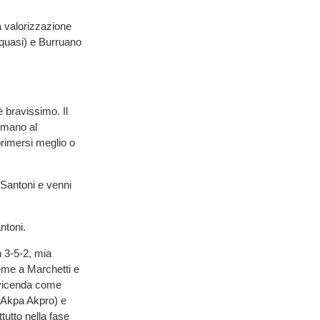
a valorizzazione
 quasi) e Burruano
 bravissimo. Il
a mano al
rimersi meglio o
 Santoni e venni
ntoni.
 3-5-2, mia
eme a Marchetti e
vvicenda come
, Akpa Akpro) e
utto nella fase