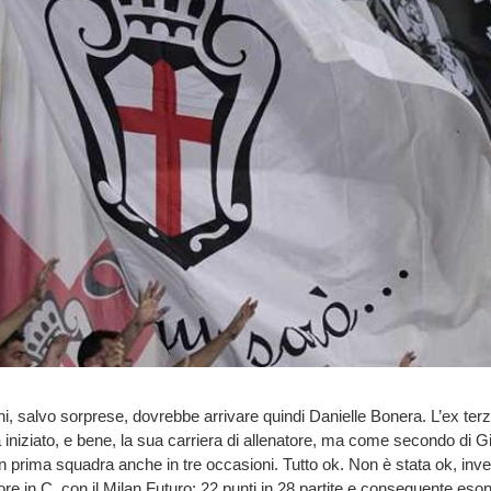
ni, salvo sorprese, dovrebbe arrivare quindi Danielle Bonera. L’ex terz
a iniziato, e bene, la sua carriera di allenatore, ma come secondo di G
an prima squadra anche in tre occasioni. Tutto ok. Non è stata ok, inv
ore in C, con il Milan Futuro: 22 punti in 28 partite e conseguente eso