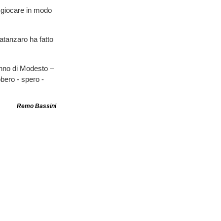
a giocare in modo
atanzaro ha fatto
anno di Modesto –
bbero - spero -
Remo Bassini