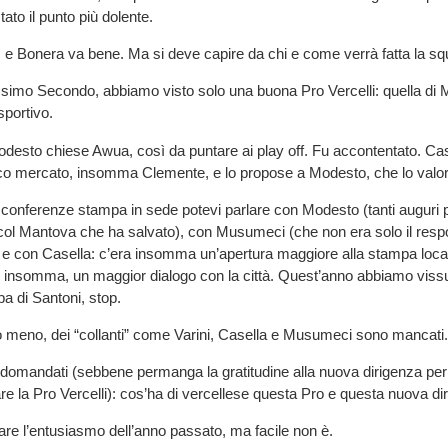
tato il punto più dolente.
, e Bonera va bene. Ma si deve capire da chi e come verrà fatta la sq
ssimo Secondo, abbiamo visto solo una buona Pro Vercelli: quella di
sportivo.
desto chiese Awua, così da puntare ai play off. Fu accontentato. Ca
co mercato, insomma Clemente, e lo propose a Modesto, che lo valor
conferenze stampa in sede potevi parlare con Modesto (tanti auguri p
col Mantova che ha salvato), con Musumeci (che non era solo il respo
) e con Casella: c’era insomma un’apertura maggiore alla stampa loc
ra, insomma, un maggior dialogo con la città. Quest’anno abbiamo vissu
a di Santoni, stop.
 meno, dei “collanti” come Varini, Casella e Musumeci sono mancati.
domandati (sebbene permanga la gratitudine alla nuova dirigenza per
iare la Pro Vercelli): cos’ha di vercellese questa Pro e questa nuova d
e l’entusiasmo dell’anno passato, ma facile non è.