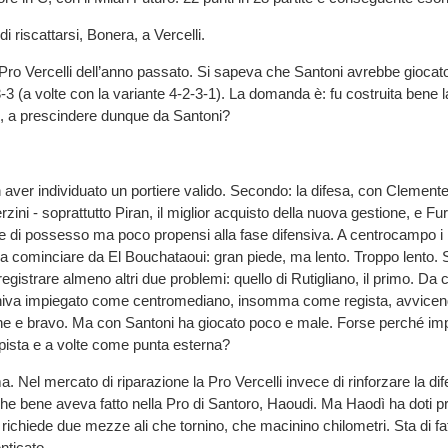
di riscattarsi, Bonera, a Vercelli.
ro Vercelli dell’anno passato. Si sapeva che Santoni avrebbe giocat
3-3 (a volte con la variante 4-2-3-1). La domanda è: fu costruita bene 
o, a prescindere dunque da Santoni?
 aver individuato un portiere valido. Secondo: la difesa, con Clement
erzini - soprattutto Piran, il miglior acquisto della nuova gestione, e F
se di possesso ma poco propensi alla fase difensiva. A centrocampo i 
 cominciare da El Bouchataoui: gran piede, ma lento. Troppo lento.
istrare almeno altri due problemi: quello di Rutigliano, il primo. Da c
iva impiegato come centromediano, insomma come regista, avvicen
ne e bravo. Ma con Santoni ha giocato poco e male. Forse perché imp
sta e a volte come punta esterna?
 Nel mercato di riparazione la Pro Vercelli invece di rinforzare la di
e bene aveva fatto nella Pro di Santoro, Haoudi. Ma Haodì ha doti p
3 richiede due mezze ali che tornino, che macinino chilometri. Sta di f
ticato.