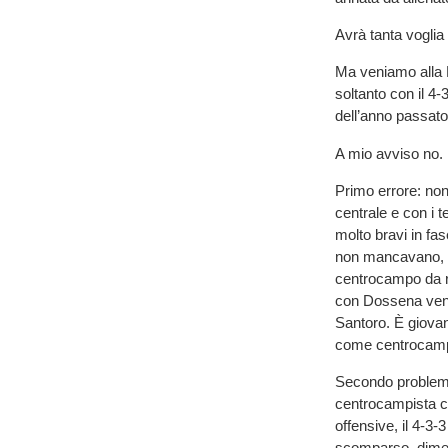
Avrà tanta voglia 
Ma veniamo alla P
soltanto con il 4-
dell’anno passat
A mio avviso no.
Primo errore: non
centrale e con i t
molto bravi in fa
non mancavano, a
centrocampo da reg
con Dossena ven
Santoro. È giova
come centrocampi
Secondo problema.
centrocampista ch
offensive, il 4-3-
scomparso, dimen