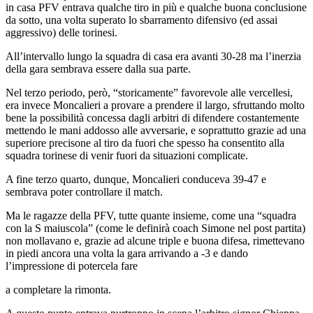
in casa PFV entrava qualche tiro in più e qualche buona conclusione
da sotto, una volta superato lo sbarramento difensivo (ed assai
aggressivo) delle torinesi.
All’intervallo lungo la squadra di casa era avanti 30-28 ma l’inerzia
della gara sembrava essere dalla sua parte.
Nel terzo periodo, però, “storicamente” favorevole alle vercellesi,
era invece Moncalieri a provare a prendere il largo, sfruttando molto
bene la possibilità concessa dagli arbitri di difendere costantemente
mettendo le mani addosso alle avversarie, e soprattutto grazie ad una
superiore precisone al tiro da fuori che spesso ha consentito alla
squadra torinese di venir fuori da situazioni complicate.
A fine terzo quarto, dunque, Moncalieri conduceva 39-47 e
sembrava poter controllare il match.
Ma le ragazze della PFV, tutte quante insieme, come una “squadra
con la S maiuscola” (come le definirà coach Simone nel post partita)
non mollavano e, grazie ad alcune triple e buona difesa, rimettevano
in piedi ancora una volta la gara arrivando a -3 e dando
l’impressione di potercela fare
a completare la rimonta.