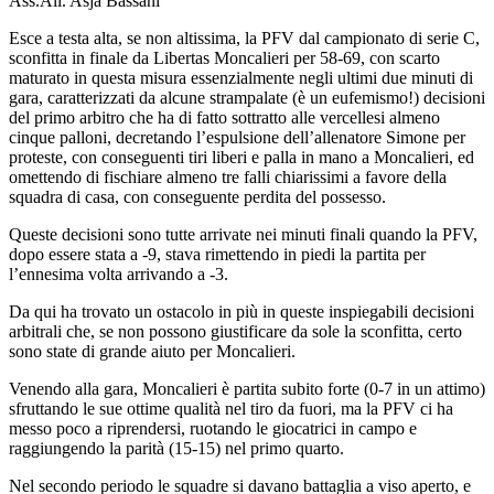
Ass.All. Asja Bassani
Esce a testa alta, se non altissima, la PFV dal campionato di serie C,
sconfitta in finale da Libertas Moncalieri per 58-69, con scarto
maturato in questa misura essenzialmente negli ultimi due minuti di
gara, caratterizzati da alcune strampalate (è un eufemismo!) decisioni
del primo arbitro che ha di fatto sottratto alle vercellesi almeno
cinque palloni, decretando l’espulsione dell’allenatore Simone per
proteste, con conseguenti tiri liberi e palla in mano a Moncalieri, ed
omettendo di fischiare almeno tre falli chiarissimi a favore della
squadra di casa, con conseguente perdita del possesso.
Queste decisioni sono tutte arrivate nei minuti finali quando la PFV,
dopo essere stata a -9, stava rimettendo in piedi la partita per
l’ennesima volta arrivando a -3.
Da qui ha trovato un ostacolo in più in queste inspiegabili decisioni
arbitrali che, se non possono giustificare da sole la sconfitta, certo
sono state di grande aiuto per Moncalieri.
Venendo alla gara, Moncalieri è partita subito forte (0-7 in un attimo)
sfruttando le sue ottime qualità nel tiro da fuori, ma la PFV ci ha
messo poco a riprendersi, ruotando le giocatrici in campo e
raggiungendo la parità (15-15) nel primo quarto.
Nel secondo periodo le squadre si davano battaglia a viso aperto, e