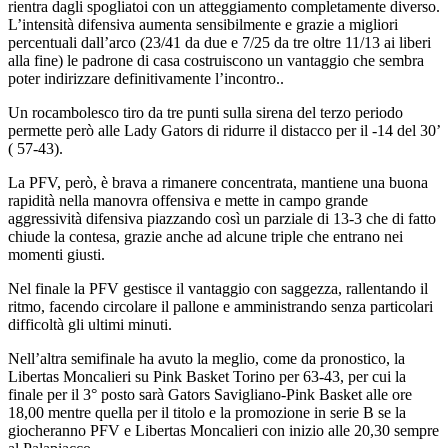
rientra dagli spogliatoi con un atteggiamento completamente diverso.
L’intensità difensiva aumenta sensibilmente e grazie a migliori
percentuali dall’arco (23/41 da due e 7/25 da tre oltre 11/13 ai liberi
alla fine) le padrone di casa costruiscono un vantaggio che sembra
poter indirizzare definitivamente l’incontro..
Un rocambolesco tiro da tre punti sulla sirena del terzo periodo
permette però alle Lady Gators di ridurre il distacco per il -14 del 30’
( 57-43).
La PFV, però, è brava a rimanere concentrata, mantiene una buona
rapidità nella manovra offensiva e mette in campo grande
aggressività difensiva piazzando così un parziale di 13-3 che di fatto
chiude la contesa, grazie anche ad alcune triple che entrano nei
momenti giusti.
Nel finale la PFV gestisce il vantaggio con saggezza, rallentando il
ritmo, facendo circolare il pallone e amministrando senza particolari
difficoltà gli ultimi minuti.
Nell’altra semifinale ha avuto la meglio, come da pronostico, la
Libertas Moncalieri su Pink Basket Torino per 63-43, per cui la
finale per il 3° posto sarà Gators Savigliano-Pink Basket alle ore
18,00 mentre quella per il titolo e la promozione in serie B se la
giocheranno PFV e Libertas Moncalieri con inizio alle 20,30 sempre