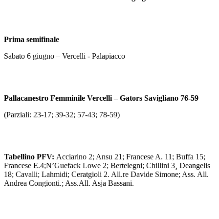
Prima semifinale
Sabato 6 giugno – Vercelli - Palapiacco
Pallacanestro Femminile Vercelli – Gators Savigliano 76-59
(Parziali: 23-17; 39-32; 57-43; 78-59)
Tabellino PFV:
Acciarino 2; Ansu 21; Francese A. 11; Buffa 15;
Francese E.4;N’Guefack Lowe 2; Bertelegni; Chillini 3¸ Deangelis
18; Cavalli; Lahmidi; Ceratgioli 2. All.re Davide Simone; Ass. All.
Andrea Congionti.; Ass.All. Asja Bassani.