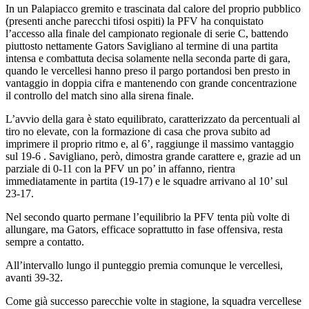
In un Palapiacco gremito e trascinata dal calore del proprio pubblico
(presenti anche parecchi tifosi ospiti) la PFV ha conquistato
l’accesso alla finale del campionato regionale di serie C, battendo
piuttosto nettamente Gators Savigliano al termine di una partita
intensa e combattuta decisa solamente nella seconda parte di gara,
quando le vercellesi hanno preso il pargo portandosi ben presto in
vantaggio in doppia cifra e mantenendo con grande concentrazione
il controllo del match sino alla sirena finale.
L’avvio della gara è stato equilibrato, caratterizzato da percentuali al
tiro no elevate, con la formazione di casa che prova subito ad
imprimere il proprio ritmo e, al 6’, raggiunge il massimo vantaggio
sul 19-6 . Savigliano, però, dimostra grande carattere e, grazie ad un
parziale di 0-11 con la PFV un po’ in affanno, rientra
immediatamente in partita (19-17) e le squadre arrivano al 10’ sul
23-17.
Nel secondo quarto permane l’equilibrio la PFV tenta più volte di
allungare, ma Gators, efficace soprattutto in fase offensiva, resta
sempre a contatto.
All’intervallo lungo il punteggio premia comunque le vercellesi,
avanti 39-32.
Come già successo parecchie volte in stagione, la squadra vercellese