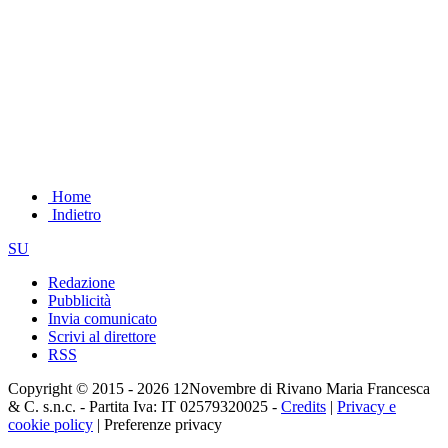
Home
Indietro
SU
Redazione
Pubblicità
Invia comunicato
Scrivi al direttore
RSS
Copyright © 2015 - 2026 12Novembre di Rivano Maria Francesca
& C. s.n.c. - Partita Iva: IT 02579320025 -
Credits
|
Privacy e
cookie policy
|
Preferenze privacy