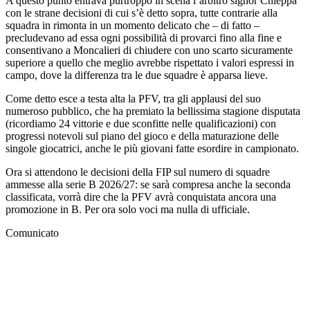
A questo punto entrava purtroppo in scena l’arbitro signor Chieppa
con le strane decisioni di cui s’è detto sopra, tutte contrarie alla
squadra in rimonta in un momento delicato che – di fatto –
precludevano ad essa ogni possibilità di provarci fino alla fine e
consentivano a Moncalieri di chiudere con uno scarto sicuramente
superiore a quello che meglio avrebbe rispettato i valori espressi in
campo, dove la differenza tra le due squadre è apparsa lieve.
Come detto esce a testa alta la PFV, tra gli applausi del suo
numeroso pubblico, che ha premiato la bellissima stagione disputata
(ricordiamo 24 vittorie e due sconfitte nelle qualificazioni) con
progressi notevoli sul piano del gioco e della maturazione delle
singole giocatrici, anche le più giovani fatte esordire in campionato.
Ora si attendono le decisioni della FIP sul numero di squadre
ammesse alla serie B 2026/27: se sarà compresa anche la seconda
classificata, vorrà dire che la PFV avrà conquistata ancora una
promozione in B. Per ora solo voci ma nulla di ufficiale.
Comunicato