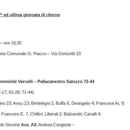
^ ed ultima giornata di ritorno
– ore 18,30
rone Comunale G. Piacco – Via Donizetti 19
emminile Vercelli – Pallacanestro Saluzzo 72-44
3-17; 63-28; 71-44)
rino 23; Ansu 13; Bertelegni 2, Buffa 8, Deangelis 4; Francese Ar, 9;
ancese E. 7, Chillini, Liberali 2; Balzaretti; Cavalli 4;
de Simone
Ass. All.
Andrea Congionti –