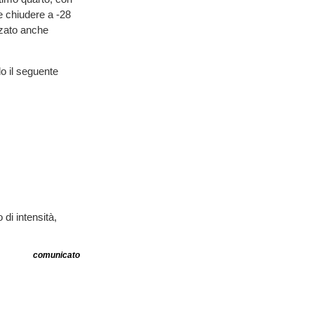
 e chiudere a -28
zzato anche
do il seguente
di intensità,
comunicato