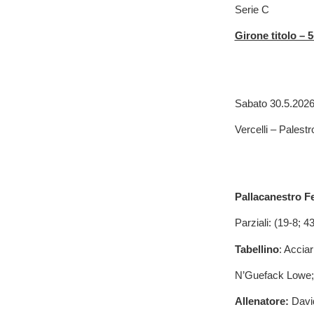
Serie C
Girone titolo – 5
Sabato 30.5.2026
Vercelli – Palest
Pallacanestro F
Parziali: (19-8; 4
Tabellino
: Accia
N’Guefack Lowe; Fr
Allenatore:
Davi