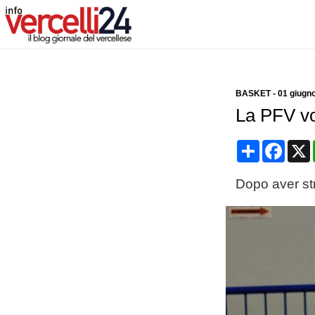
BASKET
-
01 giugn
La PFV vol
Condividi
Face
Dopo aver str