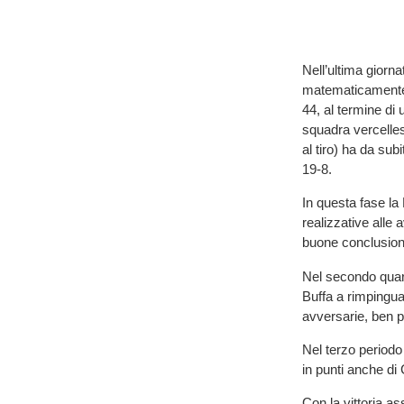
Nell’ultima giorna
matematicamente 
44, al termine di 
squadra vercelles
al tiro) ha da sub
19-8.
In questa fase la
realizzative alle 
buone conclusioni 
Nel secondo quar
Buffa a rimpinguar
avversarie, ben 
Nel terzo periodo 
in punti anche di 
Con la vittoria a