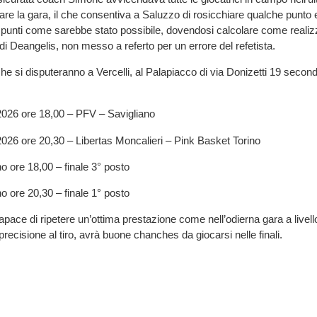
llare la gara, il che consentiva a Saluzzo di rosicchiare qualche punto
0 punti come sarebbe stato possibile, dovendosi calcolare come reali
ro di Deangelis, non messo a referto per un errore del refetista.
 che si disputeranno a Vercelli, al Palapiacco di via Donizetti 19 secon
2026 ore 18,00 – PFV – Savigliano
026 ore 20,30 – Libertas Moncalieri – Pink Basket Torino
 ore 18,00 – finale 3° posto
 ore 20,30 – finale 1° posto
ace di ripetere un’ottima prestazione come nell’odierna gara a livello 
e precisione al tiro, avrà buone chanches da giocarsi nelle finali.