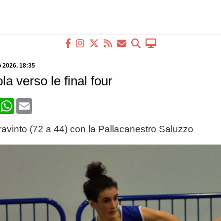
o 2026
, 18:35
a verso le final four
book
X
WhatsApp
Email
avinto (72 a 44) con la Pallacanestro Saluzzo