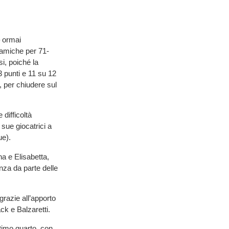
– ormai
amiche per 71-
i, poiché la
3 punti e 11 su 12
o, per chiudere sul
difficoltà
sue giocatrici a
ue).
a e Elisabetta,
nza da parte delle
grazie all’apporto
ack e Balzaretti.
ltimo quarto, con