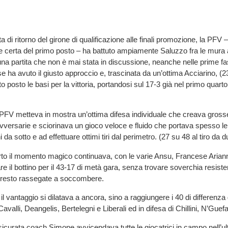
ta di ritorno del girone di qualificazione alle finali promozione, la PFV 
certa del primo posto – ha battuto ampiamente Saluzzo fra le mura 
una partita che non è mai stata in discussione, neanche nelle prime fas
e ha avuto il giusto approccio e, trascinata da un’ottima Acciarino, (2
ito posto le basi per la vittoria, portandosi sul 17-3 già nel primo quart
 PFV metteva in mostra un’ottima difesa individuale che creava grosse 
avversarie e sciorinava un gioco veloce e fluido che portava spesso le 
da sotto e ad effettuare ottimi tiri dal perimetro. (27 su 48 al tiro da d
to il momento magico continuava, con le varie Ansu, Francese Ariann
e il bottino per il 43-17 di metà gara, senza trovare soverchia resiste
presto rassegate a soccombere.
il vantaggio si dilatava a ancora, sino a raggiungere i 40 di differenza 
Cavalli, Deangelis, Bertelegni e Liberali ed in difesa di Chillini, N’Guef
ssicurata coach Simone avvicendava tutte le giocatrici in campo nell’u