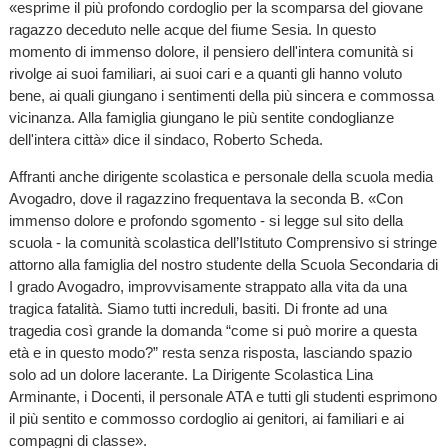
«esprime il più profondo cordoglio per la scomparsa del giovane
ragazzo deceduto nelle acque del fiume Sesia. In questo
momento di immenso dolore, il pensiero dell'intera comunità si
rivolge ai suoi familiari, ai suoi cari e a quanti gli hanno voluto
bene, ai quali giungano i sentimenti della più sincera e commossa
vicinanza. Alla famiglia giungano le più sentite condoglianze
dell'intera città» dice il sindaco, Roberto Scheda.
Affranti anche dirigente scolastica e personale della scuola media
Avogadro, dove il ragazzino frequentava la seconda B. «Con
immenso dolore e profondo sgomento - si legge sul sito della
scuola - la comunità scolastica dell’Istituto Comprensivo si stringe
attorno alla famiglia del nostro studente della Scuola Secondaria di
I grado Avogadro, improvvisamente strappato alla vita da una
tragica fatalità. Siamo tutti increduli, basiti. Di fronte ad una
tragedia così grande la domanda “come si può morire a questa
età e in questo modo?” resta senza risposta, lasciando spazio
solo ad un dolore lacerante. La Dirigente Scolastica Lina
Arminante, i Docenti, il personale ATA e tutti gli studenti esprimono
il più sentito e commosso cordoglio ai genitori, ai familiari e ai
compagni di classe».