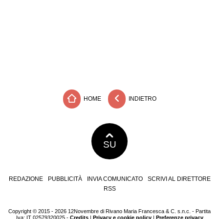
HOME
INDIETRO
SU
REDAZIONE
PUBBLICITÀ
INVIA COMUNICATO
SCRIVI AL DIRETTORE
RSS
Copyright © 2015 - 2026 12Novembre di Rivano Maria Francesca & C. s.n.c. - Partita
Iva: IT 02579320025 -
Credits
|
Privacy e cookie policy
|
Preferenze privacy