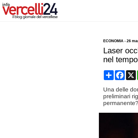
ECONOMIA
-
26 ma
Laser occh
nel tempo 
Condividi
Face
Una delle dom
preliminari ri
permanente?