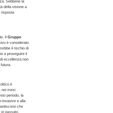
zza. Sebbene la
tà della visione a
a risposta
e. Il
Gruppo
sivo è considerato
bbe il rischio di
io a proseguire il
 di eccellenza non
 futura.
ottico è
, nei mesi
sto periodo, la
-invasive e alla
arantiscono che
 in passato