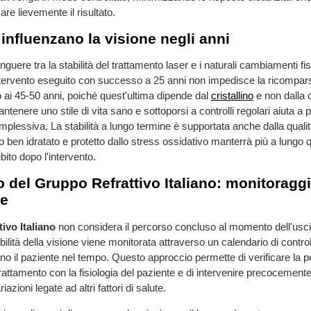
re lievemente il risultato.
 influenzano la visione negli anni
nguere tra la stabilità del trattamento laser e i naturali cambiamenti fis
ntervento eseguito con successo a 25 anni non impedisce la ricompars
o ai 45-50 anni, poiché quest'ultima dipende dal
cristallino
e non dalla c
antenere uno stile di vita sano e sottoporsi a controlli regolari aiuta a 
mplessiva. La stabilità a lungo termine è supportata anche dalla qualit
 ben idratato e protetto dallo stress ossidativo manterrà più a lungo q
bito dopo l'intervento.
 del Gruppo Refrattivo Italiano: monitoraggi
ne
ivo Italiano
non considera il percorso concluso al momento dell'uscit
bilità della visione viene monitorata attraverso un calendario di control
il paziente nel tempo. Questo approccio permette di verificare la pe
rattamento con la fisiologia del paziente e di intervenire precocemente
zioni legate ad altri fattori di salute.