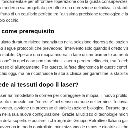
è fondamentale per affrontare l’operazione con la giusta consapevole
va moderna sia progettata per offrire una correzione definitiva, la stabili
frutto di un equilibrio perfetto tra l'altissima precisione tecnologica e l
olo occhio.
à come prerequisito
isultato duraturo risiede innanzitutto nella selezione rigorosa del pazient
no
segue protocolli che prevedono l'intervento solo quando il difetto vi
e
stabile. Operare una miopia ancora in fase di cambiamento aumentere
ione": in quel caso non sarebbe il laser a perdere efficacia, ma l'occh
esso di allungamento. Per questo, la fase diagnostica in questi centri
chio oggi, ma ne ricostruisce la storia clinica per garantirne la stabilità
e ai tessuti dopo il laser?
aser ha rimodellato la cornea per correggere la miopia, il nuovo profilo 
ssuto corneale non "ricresce" nel senso comune del termine. Tuttavia
tervento, avviene un processo di stabilizzazione biologica. Durante que
nella sua nuova configurazione. Grazie all'utilizzo di tecnologie micro
 della superficie oculare, i chirurghi del Gruppo Refrattivo Italiano g
vvenga in modo controllato, minimizzando le risposte cicatriziali che