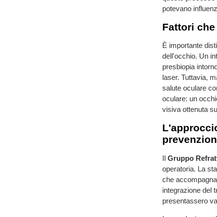
potevano influenza
Fattori che
È importante disti
dell'occhio. Un i
presbiopia intorn
laser. Tuttavia, m
salute oculare co
oculare: un occhio
visiva ottenuta su
L'approccio
prevenzio
Il
Gruppo Refratt
operatoria. La sta
che accompagnano 
integrazione del t
presentassero varia