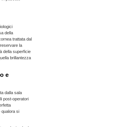
iologici
a della
ornea trattata dal
preservare la
à della superficie
uella brillantezza
o e
a dalla sala
li post-operatori
rfetta
 qualora si