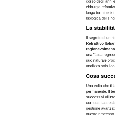
corso degli anni 
chirurgia refratti
lungo termine è il 
biologica del sing
La stabilit
Il segreto di un r
Refrattivo Italia
ragionevolment
una "falsa regress
suo naturale proc
analizza solo l'oc
Cosa succed
Una volta che il l
permanente. Il te
successivi all’in
cornea si assesta 
gestione avanzata
questo processo a