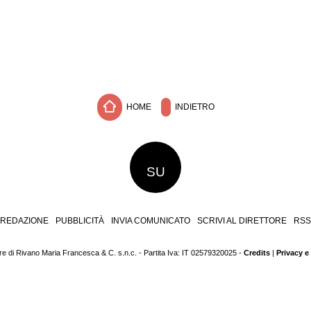
HOME
INDIETRO
SU
REDAZIONE
PUBBLICITÀ
INVIA COMUNICATO
SCRIVI AL DIRETTORE
RSS
 di Rivano Maria Francesca & C. s.n.c. - Partita Iva: IT 02579320025 -
Credits
|
Privacy e