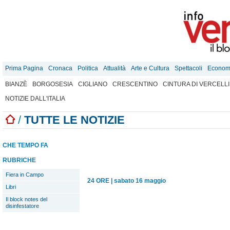
Prima Pagina
Cronaca
Politica
Attualità
Arte e Cultura
Spettacoli
Econom
BIANZÈ
BORGOSESIA
CIGLIANO
CRESCENTINO
CINTURA DI VERCELLI
NOTIZIE DALL'ITALIA
/
TUTTE LE NOTIZIE
CHE TEMPO FA
RUBRICHE
Fiera in Campo
24 ORE
|
sabato 16 maggio
Libri
Il block notes del
disinfestatore