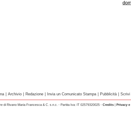
dom
ina
|
Archivio
|
Redazione
|
Invia un Comunicato Stampa
|
Pubblicità
|
Scrivi
 di Rivano Maria Francesca & C. s.n.c. - Partita Iva: IT 02579320025 -
Credits
|
Privacy e