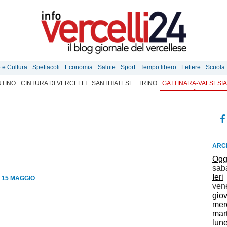
e e Cultura
Spettacoli
Economia
Salute
Sport
Tempo libero
Lettere
Scuola
TINO
CINTURA DI VERCELLI
SANTHIATESE
TRINO
GATTINARA-VALSESIA
ARCH
Ogg
sab
Ieri
 15 MAGGIO
ven
gio
mer
mar
lun