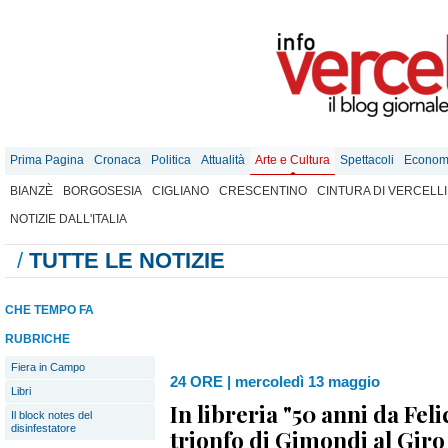
Prima Pagina
Cronaca
Politica
Attualità
Arte e Cultura
Spettacoli
Econom
BIANZÈ
BORGOSESIA
CIGLIANO
CRESCENTINO
CINTURA DI VERCELLI
NOTIZIE DALL'ITALIA
/
TUTTE LE NOTIZIE
CHE TEMPO FA
RUBRICHE
Fiera in Campo
24 ORE
|
mercoledì 13 maggio
Libri
In libreria "50 anni da Feli
Il block notes del
disinfestatore
trionfo di Gimondi al Giro d