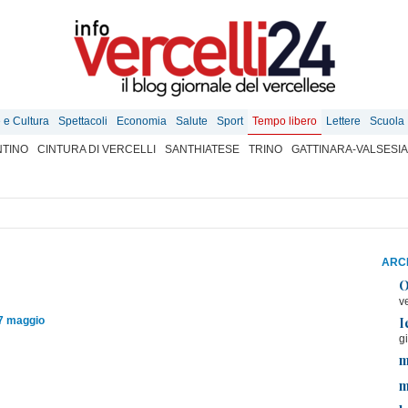
e e Cultura
Spettacoli
Economia
Salute
Sport
Tempo libero
Lettere
Scuola
TINO
CINTURA DI VERCELLI
SANTHIATESE
TRINO
GATTINARA-VALSESIA
ARCH
O
v
I
07 maggio
g
m
m