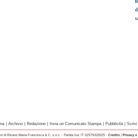
l
d
s
ina
|
Archivio
|
Redazione
|
Invia un Comunicato Stampa
|
Pubblicità
|
Scrivi
 di Rivano Maria Francesca & C. s.n.c. - Partita Iva: IT 02579320025 -
Credits
|
Privacy e