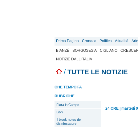
Prima Pagina
Cronaca
Politica
Attualità
Art
BIANZÈ
BORGOSESIA
CIGLIANO
CRESCEN
NOTIZIE DALL'ITALIA
/
TUTTE LE NOTIZIE
CHE TEMPO FA
RUBRICHE
Fiera in Campo
24 ORE
|
martedì 
Libri
Il block notes del
disinfestatore