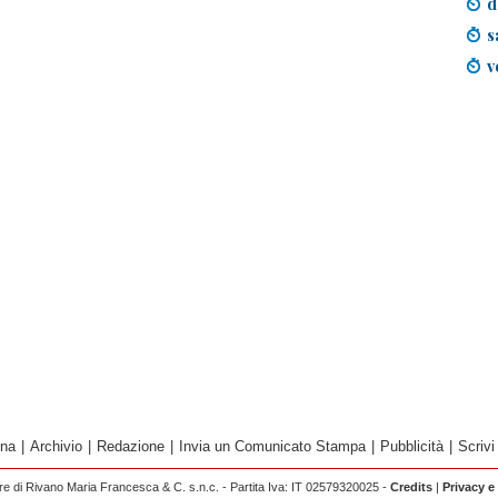
d
s
v
ina
|
Archivio
|
Redazione
|
Invia un Comunicato Stampa
|
Pubblicità
|
Scrivi
 di Rivano Maria Francesca & C. s.n.c. - Partita Iva: IT 02579320025 -
Credits
|
Privacy e