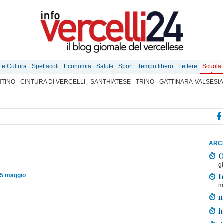
e e Cultura
Spettacoli
Economia
Salute
Sport
Tempo libero
Lettere
Scuola
TINO
CINTURA DI VERCELLI
SANTHIATESE
TRINO
GATTINARA-VALSESIA
ARCH
O
g
I
05 maggio
m
m
l