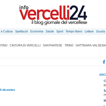
e e Cultura
Spettacoli
Economia
Salute
Sport
Tempo libero
Lettere
Scuola
TINO
CINTURA DI VERCELLI
SANTHIATESE
TRINO
GATTINARA-VALSESIA
ARCH
O
g
I
09 dicembre
m
m