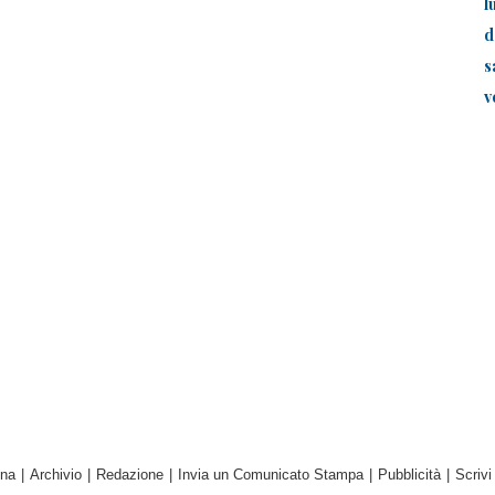
l
d
s
v
ina
|
Archivio
|
Redazione
|
Invia un Comunicato Stampa
|
Pubblicità
|
Scrivi