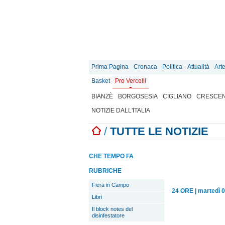
Prima Pagina
Cronaca
Politica
Attualità
Art
Basket
Pro Vercelli
BIANZÈ
BORGOSESIA
CIGLIANO
CRESCEN
NOTIZIE DALL'ITALIA
/
TUTTE LE NOTIZIE
CHE TEMPO FA
RUBRICHE
Fiera in Campo
24 ORE
|
martedì 
Libri
Il block notes del
disinfestatore