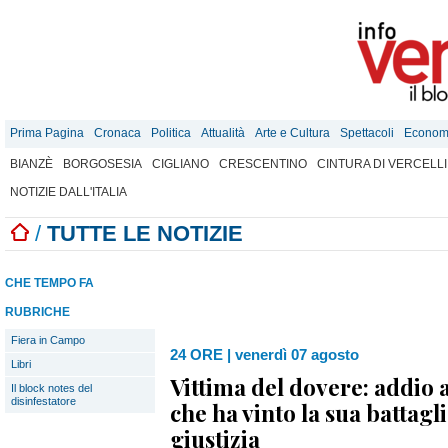
Prima Pagina
Cronaca
Politica
Attualità
Arte e Cultura
Spettacoli
Econom
BIANZÈ
BORGOSESIA
CIGLIANO
CRESCENTINO
CINTURA DI VERCELLI
NOTIZIE DALL'ITALIA
/
TUTTE LE NOTIZIE
CHE TEMPO FA
RUBRICHE
Fiera in Campo
24 ORE
|
venerdì 07 agosto
Libri
Vittima del dovere: addio a
Il block notes del
disinfestatore
che ha vinto la sua battagli
giustizia