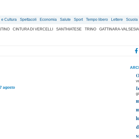
e e Cultura
Spettacoli
Economia
Salute
Sport
Tempo libero
Lettere
Scuola
TINO
CINTURA DI VERCELLI
SANTHIATESE
TRINO
GATTINARA-VALSESIA
ARCH
O
v
I
7 agosto
g
m
m
l
d
s