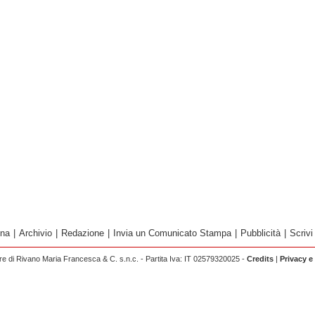
ina
|
Archivio
|
Redazione
|
Invia un Comunicato Stampa
|
Pubblicità
|
Scrivi
 di Rivano Maria Francesca & C. s.n.c. - Partita Iva: IT 02579320025 -
Credits
|
Privacy e