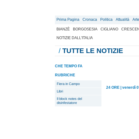
Prima Pagina
Cronaca
Politica
Attualità
Art
BIANZÈ
BORGOSESIA
CIGLIANO
CRESCEN
NOTIZIE DALL'ITALIA
/
TUTTE LE NOTIZIE
CHE TEMPO FA
RUBRICHE
Fiera in Campo
24 ORE
|
venerdì 0
Libri
Il block notes del
disinfestatore