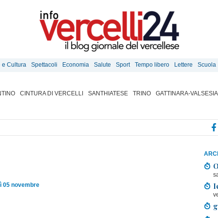
e e Cultura
Spettacoli
Economia
Salute
Sport
Tempo libero
Lettere
Scuola
TINO
CINTURA DI VERCELLI
SANTHIATESE
TRINO
GATTINARA-VALSESIA
ARCH
O
s
I
ì 05 novembre
v
g