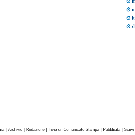
m
m
l
d
ina
|
Archivio
|
Redazione
|
Invia un Comunicato Stampa
|
Pubblicità
|
Scrivi