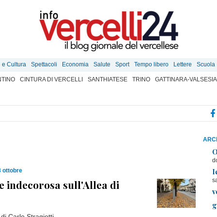
e e Cultura
Spettacoli
Economia
Salute
Sport
Tempo libero
Lettere
Scuola
TINO
CINTURA DI VERCELLI
SANTHIATESE
TRINO
GATTINARA-VALSESIA
ARCH
O
d
I
 ottobre
s
e indecorosa sull'Allea di
v
g
i Carlo Stragiotti