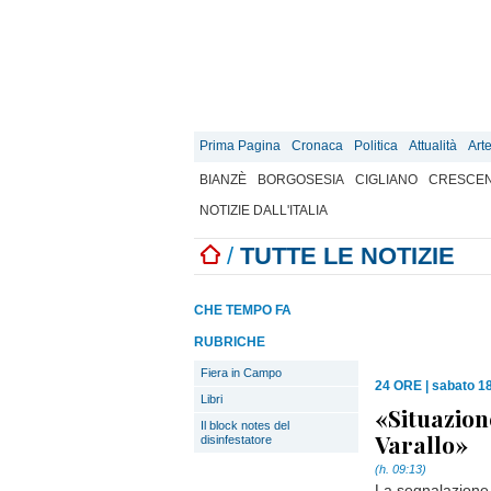
Prima Pagina
Cronaca
Politica
Attualità
Art
BIANZÈ
BORGOSESIA
CIGLIANO
CRESCEN
NOTIZIE DALL'ITALIA
/
TUTTE LE NOTIZIE
CHE TEMPO FA
RUBRICHE
Fiera in Campo
24 ORE
|
sabato 18
Libri
«Situazion
Il block notes del
Varallo»
disinfestatore
(h. 09:13)
La segnalazione d