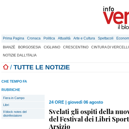
Prima Pagina
Cronaca
Politica
Attualità
Arte e Cultura
Spettacoli
Econom
BIANZÈ
BORGOSESIA
CIGLIANO
CRESCENTINO
CINTURA DI VERCELLI
NOTIZIE DALL'ITALIA
/
TUTTE LE NOTIZIE
CHE TEMPO FA
RUBRICHE
Fiera in Campo
24 ORE
|
giovedì 06 agosto
Libri
Svelati gli ospiti della nu
Il block notes del
disinfestatore
del Festival dei Libri Sport
Arsizio