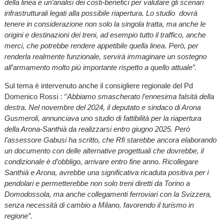
della linea e un’analisi dei costi-benefici per valutare gli scenari
infrastrutturali legati alla possibile riapertura. Lo studio dovrà
tenere in considerazione non solo la singola tratta, ma anche le
origini e destinazioni dei treni, ad esempio tutto il traffico, anche
merci, che potrebbe rendere appetibile quella linea. Però, per
renderla realmente funzionale, servirà immaginare un sostegno
all’armamento molto più importante rispetto a quello attuale”.
Sul tema è intervenuto anche il consigliere regionale del Pd
Domenico Rossi : ‘’
Abbiamo smascherato l’ennesima falsità della
destra. Nel novembre del 2024, il deputato e sindaco di Arona
Gusmeroli, annunciava uno studio di fattibilità per la riapertura
della Arona-Santhià da realizzarsi entro giugno 2025. Però
l’assessore Gabusi ha scritto, che Rfi starebbe ancora elaborando
un documento con delle alternative progettuali che dovrebbe, il
condizionale è d’obbligo, arrivare entro fine anno. Ricollegare
Santhià e Arona, avrebbe una significativa ricaduta positiva per i
pendolari e permetterebbe non solo treni diretti da Torino a
Domodossola, ma anche collegamenti ferroviari con la Svizzera,
senza necessità di cambio a Milano, favorendo il turismo in
regione”.