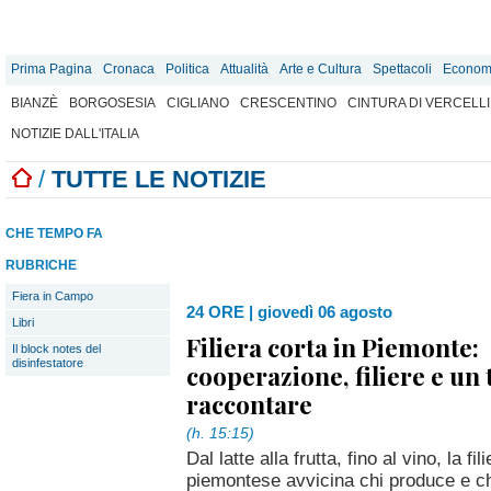
Prima Pagina
Cronaca
Politica
Attualità
Arte e Cultura
Spettacoli
Econom
BIANZÈ
BORGOSESIA
CIGLIANO
CRESCENTINO
CINTURA DI VERCELLI
NOTIZIE DALL'ITALIA
/
TUTTE LE NOTIZIE
CHE TEMPO FA
RUBRICHE
Fiera in Campo
24 ORE
|
giovedì 06 agosto
Libri
Filiera corta in Piemonte:
Il block notes del
disinfestatore
cooperazione, filiere e un 
raccontare
(h. 15:15)
Dal latte alla frutta, fino al vino, la f
piemontese avvicina chi produce e c