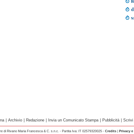
l
d
s
ina
|
Archivio
|
Redazione
|
Invia un Comunicato Stampa
|
Pubblicità
|
Scrivi
 di Rivano Maria Francesca & C. s.n.c. - Partita Iva: IT 02579320025 -
Credits
|
Privacy e