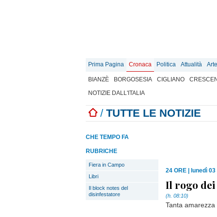
Prima Pagina
Cronaca
Politica
Attualità
Art
BIANZÈ
BORGOSESIA
CIGLIANO
CRESCEN
NOTIZIE DALL'ITALIA
/
TUTTE LE NOTIZIE
CHE TEMPO FA
RUBRICHE
Fiera in Campo
24 ORE
|
lunedì 03
Libri
Il rogo dei
Il block notes del
disinfestatore
(h. 08:10)
Tanta amarezza al