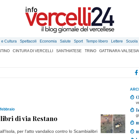
e e Cultura
Spettacoli
Economia
Salute
Sport
Tempo libero
Lettere
Scuola
TINO
CINTURA DI VERCELLI
SANTHIATESE
TRINO
GATTINARA-VALSESIA
ARCH
O
v
I
 febbraio
g
 libri di via Restano
m
m
l'Isola, per l'atto vandalico contro lo Scambialibri