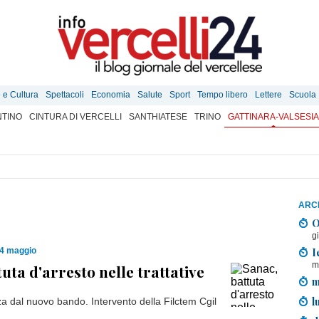
e e Cultura
Spettacoli
Economia
Salute
Sport
Tempo libero
Lettere
Scuola
TINO
CINTURA DI VERCELLI
SANTHIATESE
TRINO
GATTINARA-VALSESIA
ARCH
O
g
I
24 maggio
m
uta d'arresto nelle trattative
m
l
 dal nuovo bando. Intervento della Filctem Cgil