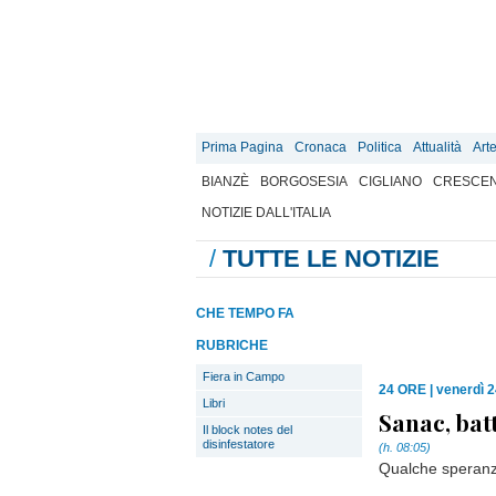
Prima Pagina
Cronaca
Politica
Attualità
Art
BIANZÈ
BORGOSESIA
CIGLIANO
CRESCEN
NOTIZIE DALL'ITALIA
/
TUTTE LE NOTIZIE
CHE TEMPO FA
RUBRICHE
Fiera in Campo
24 ORE
|
venerdì 
Libri
Sanac, batt
Il block notes del
disinfestatore
(h. 08:05)
Qualche speranza