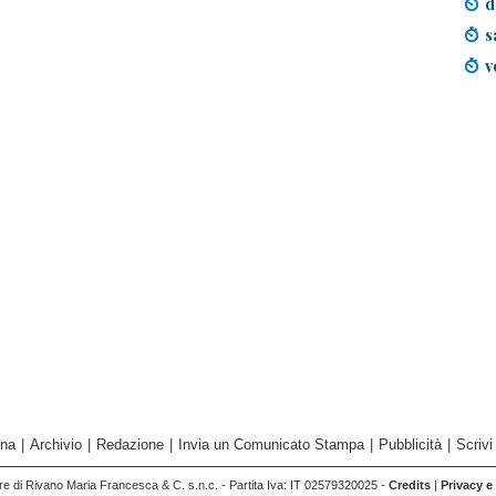
d
s
v
ina
|
Archivio
|
Redazione
|
Invia un Comunicato Stampa
|
Pubblicità
|
Scrivi
 di Rivano Maria Francesca & C. s.n.c. - Partita Iva: IT 02579320025 -
Credits
|
Privacy e