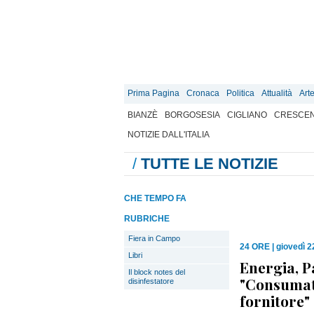
Prima Pagina
Cronaca
Politica
Attualità
Art
BIANZÈ
BORGOSESIA
CIGLIANO
CRESCEN
NOTIZIE DALL'ITALIA
/
TUTTE LE NOTIZIE
CHE TEMPO FA
RUBRICHE
Fiera in Campo
24 ORE
|
giovedì 2
Libri
Energia, Pa
Il block notes del
"Consumato
disinfestatore
fornitore"