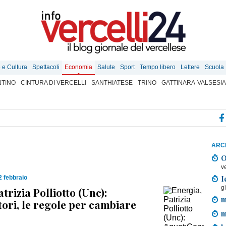
e e Cultura
Spettacoli
Economia
Salute
Sport
Tempo libero
Lettere
Scuola
TINO
CINTURA DI VERCELLI
SANTHIATESE
TRINO
GATTINARA-VALSESIA
ARCH
O
v
I
2 febbraio
g
trizia Polliotto (Unc):
m
ri, le regole per cambiare
m