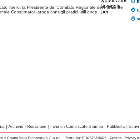
l
rcato libero: la Presidente del Comitato Regionale del Piemonte
d
nale Consumatori eroga consigli pratici utili onde...
s
ina
|
Archivio
|
Redazione
|
Invia un Comunicato Stampa
|
Pubblicità
|
Scrivi
 di Rivano Maria Francesca & C. s.n.c. - Partita Iva: IT 02579320025 -
Credits
|
Privacy e