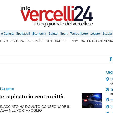
e e Cultura
Spettacoli
Economia
Salute
Sport
Tempo libero
Lettere
Scuola
TINO
CINTURA DI VERCELLI
SANTHIATESE
TRINO
GATTINARA-VALSESIA
ARCH
O
g
I
 03 aprile
m
e rapinato in centro città
m
l
INACCIATO HA DOVUTO CONSEGNARE IL
VEVA NEL PORTAFOGLIO