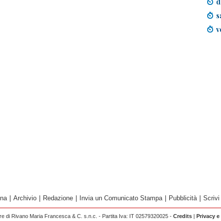
d
s
v
ina
|
Archivio
|
Redazione
|
Invia un Comunicato Stampa
|
Pubblicità
|
Scrivi
 di Rivano Maria Francesca & C. s.n.c. - Partita Iva: IT 02579320025 -
Credits
|
Privacy e