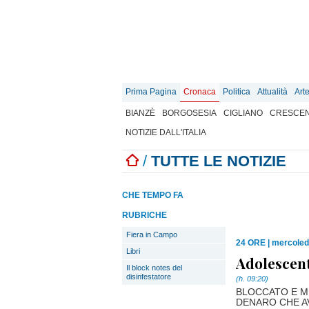
Prima Pagina
Cronaca
Politica
Attualità
Art
BIANZÈ
BORGOSESIA
CIGLIANO
CRESCEN
NOTIZIE DALL'ITALIA
/
TUTTE LE NOTIZIE
CHE TEMPO FA
RUBRICHE
Fiera in Campo
24 ORE
|
mercoledì
Libri
Adolescent
Il block notes del
disinfestatore
(h. 09:20)
BLOCCATO E M
DENARO CHE A