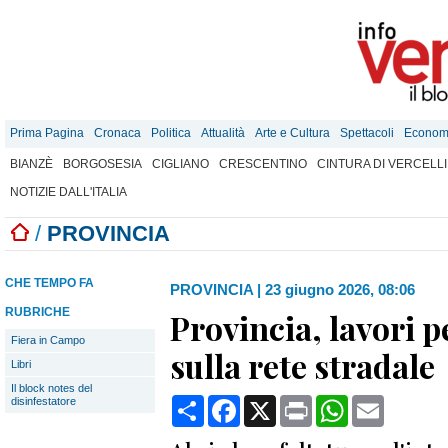
Prima Pagina
Cronaca
Politica
Attualità
Arte e Cultura
Spettacoli
Econom
BIANZÈ
BORGOSESIA
CIGLIANO
CRESCENTINO
CINTURA DI VERCELLI
NOTIZIE DALL'ITALIA
/
PROVINCIA
CHE TEMPO FA
PROVINCIA
|
23 giugno 2026, 08:06
RUBRICHE
Provincia, lavori p
Fiera in Campo
sulla rete stradale
Libri
Il block notes del
Condividi
Facebook
X
Print
WhatsApp
Email
disinfestatore