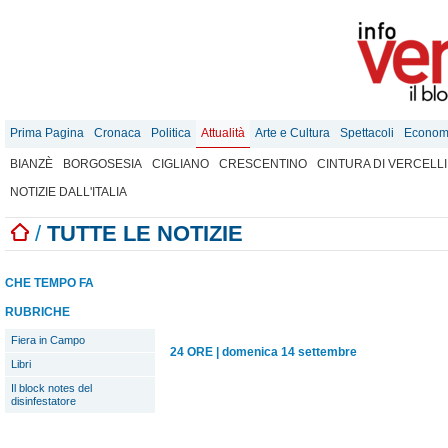
Prima Pagina
Cronaca
Politica
Attualità
Arte e Cultura
Spettacoli
Econom
BIANZÈ
BORGOSESIA
CIGLIANO
CRESCENTINO
CINTURA DI VERCELLI
NOTIZIE DALL'ITALIA
/
TUTTE LE NOTIZIE
CHE TEMPO FA
RUBRICHE
Fiera in Campo
24 ORE
|
domenica 14 settembre
Libri
Il block notes del
disinfestatore