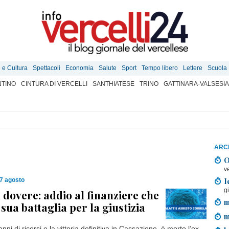
e e Cultura
Spettacoli
Economia
Salute
Sport
Tempo libero
Lettere
Scuola
TINO
CINTURA DI VERCELLI
SANTHIATESE
TRINO
GATTINARA-VALSESIA
ARCH
O
v
I
7 agosto
g
l dovere: addio al finanziere che
m
 sua battaglia per la giustizia
m
nni di ricorsi e la vittoria definitiva in Cassazione, è morto l’ex