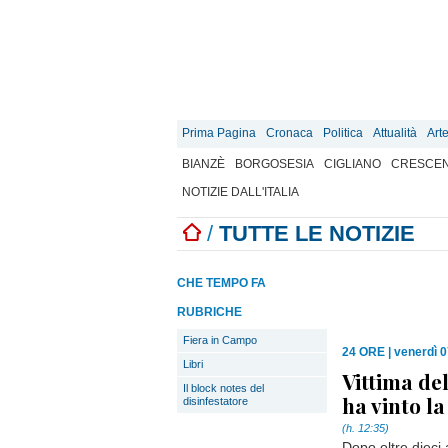
Prima Pagina
Cronaca
Politica
Attualità
Art
BIANZÈ
BORGOSESIA
CIGLIANO
CRESCEN
NOTIZIE DALL'ITALIA
/
TUTTE LE NOTIZIE
CHE TEMPO FA
RUBRICHE
Fiera in Campo
24 ORE
|
venerdì 0
Libri
Vittima de
Il block notes del
ha vinto la
disinfestatore
(h. 12:35)
Dopo oltre dieci a