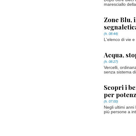
maresciallo dell
Zone Blu, 
segnaletic
(h. 08:44)
L'elenco di vie e
Acqua, stop
(h. 08:27)
Vercelli, ordinan
senza sistema di r
Scopri i be
per potenz
(h. 07:00)
Negli ultimi anni
più persone a int