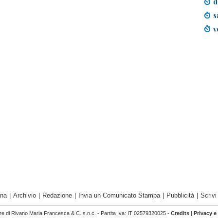
d
s
v
ina
|
Archivio
|
Redazione
|
Invia un Comunicato Stampa
|
Pubblicità
|
Scrivi
 di Rivano Maria Francesca & C. s.n.c. - Partita Iva: IT 02579320025 -
Credits
|
Privacy e