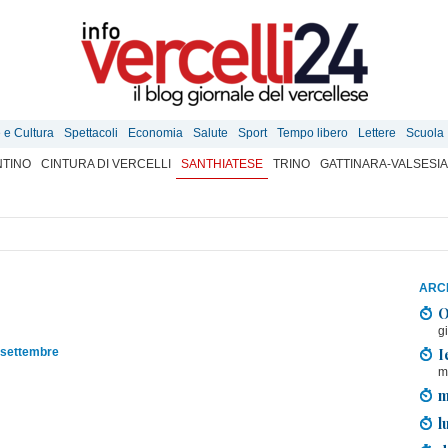
e e Cultura
Spettacoli
Economia
Salute
Sport
Tempo libero
Lettere
Scuola
TINO
CINTURA DI VERCELLI
SANTHIATESE
TRINO
GATTINARA-VALSESIA
ARCH
O
g
I
 settembre
m
m
l