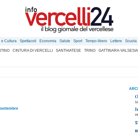
e e Cultura
Spettacoli
Economia
Salute
Sport
Tempo libero
Lettere
Scuola
TINO
CINTURA DI VERCELLI
SANTHIATESE
TRINO
GATTINARA-VALSESIA
ARCH
O
s
I
 settembre
v
g
m