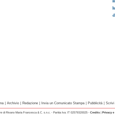
m
l
d
ina
|
Archivio
|
Redazione
|
Invia un Comunicato Stampa
|
Pubblicità
|
Scrivi
 di Rivano Maria Francesca & C. s.n.c. - Partita Iva: IT 02579320025 -
Credits
|
Privacy e