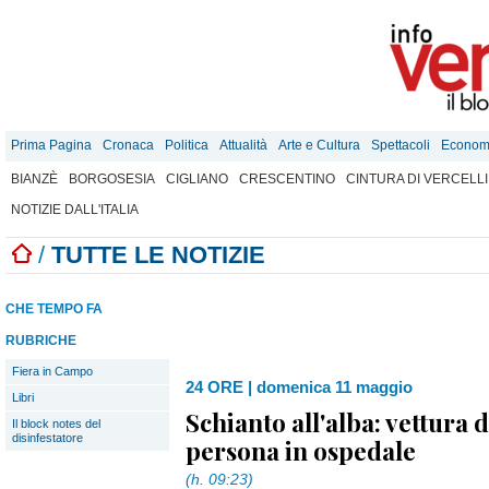
Prima Pagina
Cronaca
Politica
Attualità
Arte e Cultura
Spettacoli
Econom
BIANZÈ
BORGOSESIA
CIGLIANO
CRESCENTINO
CINTURA DI VERCELLI
NOTIZIE DALL'ITALIA
/
TUTTE LE NOTIZIE
CHE TEMPO FA
RUBRICHE
Fiera in Campo
24 ORE
|
domenica 11 maggio
Libri
Schianto all'alba: vettura d
Il block notes del
disinfestatore
persona in ospedale
(h. 09:23)