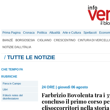
Prima Pagina
Cronaca
Politica
Attualità
Arte e Cultura
Spettacoli
Econom
BIANZÈ
BORGOSESIA
CIGLIANO
CRESCENTINO
CINTURA DI VERCELLI
NOTIZIE DALL'ITALIA
/
TUTTE LE NOTIZIE
CHE TEMPO FA
RUBRICHE
Fiera in Campo
24 ORE
|
giovedì 06 agosto
Libri
Farbrizio Bovolenta tra i 
Il block notes del
disinfestatore
concluso il primo corso pe
elisoccorritori nella stori