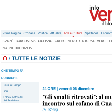
Prima Pagina
Cronaca
Politica
Attualità
Arte e Cultura
Spettacoli
Econom
BIANZÈ
BORGOSESIA
CIGLIANO
CRESCENTINO
CINTURA DI VERCELLI
NOTIZIE DALL'ITALIA
/
TUTTE LE NOTIZIE
CHE TEMPO FA
RUBRICHE
Fiera in Campo
24 ORE
|
venerdì 06 dicembre
Libri
"Gli smalti ritrovati": al 
Il block notes del
disinfestatore
incontro sul cofano di Gua
(h. 07:36)