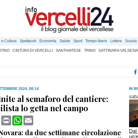
e e Cultura
Spettacoli
Economia
Salute
Sport
Tempo libero
Lettere
Scuola
TINO
CINTURA DI VERCELLI
SANTHIATESE
TRINO
GATTINARA-VALSESIA
TTEMBRE 2024, 08:14
IN B
nite al semaforo del cantiere:
sab
lista lo getta nel campo
book
X
Print
WhatsApp
Email
 Novara: da due settimane circolazione
Dal 
un'