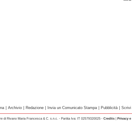
ina
|
Archivio
|
Redazione
|
Invia un Comunicato Stampa
|
Pubblicità
|
Scrivi
 di Rivano Maria Francesca & C. s.n.c. - Partita Iva: IT 02579320025 -
Credits
|
Privacy e