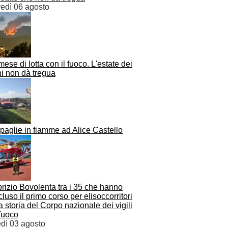
vedì 06 agosto
ese di lotta con il fuoco. L'estate dei
hi non dà tregua
paglie in fiamme ad Alice Castello
rizio Bovolenta tra i 35 che hanno
luso il primo corso per elisoccorritori
a storia del Corpo nazionale dei vigili
fuoco
edì 03 agosto