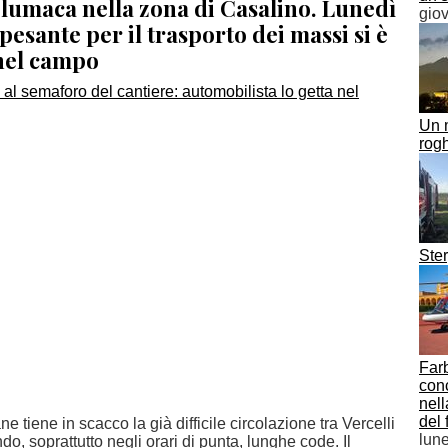
 lumaca nella zona di Casalino. Lunedì
gio
esante per il trasporto dei massi si è
 nel campo
Un m
rog
Ster
Farb
conc
nell
del 
e tiene in scacco la già difficile circolazione tra Vercelli
lun
o, soprattutto negli orari di punta, lunghe code. Il