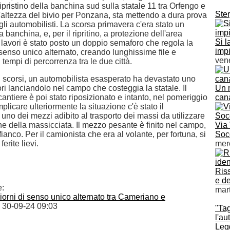
 ripristino della banchina sud sulla statale 11 tra Orfengo e
Ster
'altezza del bivio per Ponzana, sta mettendo a dura prova
li automobilisti. La scorsa primavera c'era stato un
 banchina, e, per il ripritino, a protezione dell'area
Si l
 lavori è stato posto un doppio semaforo che regola la
impi
senso unico alternato, creando lunghissime file e
vene
tempi di percorrenza tra le due città.
i scorsi, un automobilista esasperato ha devastato uno
i lanciandolo nel campo che costeggia la statale. Il
Un 
cantiere è poi stato riposizionato e intanto, nel pomeriggio
cana
mplicare ulteriormente la situazione c'è stato il
 uno dei mezzi adibito al trasporto dei massi da utilizzare
ne della massicciata. Il mezzo pesante è finito nel campo,
Via 
fianco. Per il camionista che era al volante, per fortuna, si
Socc
ferite lievi.
merc
Riss
e d
e:
mart
giorni di senso unico alternato tra Cameriano e
 30-09-24 09:03
"Tag
l'au
Legg