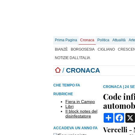
Prima Pagina
Cronaca
Politica
Attualità
Art
BIANZÈ
BORGOSESIA
CIGLIANO
CRESCEN
NOTIZIE DALL'ITALIA
/
CRONACA
CHE TEMPO FA
CRONACA
|
24 SE
Code infi
RUBRICHE
Fiera in Campo
automobi
Libri
Il block notes del
Condividi
Face
disinfestatore
Vercelli -
ACCADEVA UN ANNO FA