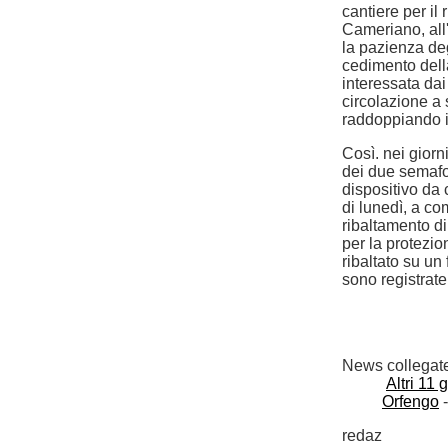
cantiere per il
Cameriano, all
la pazienza deg
cedimento della
interessata dai
circolazione a 
raddoppiando i 
Così. nei giorn
dei due semafor
dispositivo da 
di lunedì, a co
ribaltamento di
per la protezio
ribaltato su un 
sono registrate 
News collegat
Altri 11 
Orfengo
-
redaz