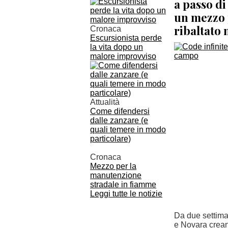
a passo di
un mezzo p
ribaltato
Cronaca
Escursionista perde
la vita dopo un
malore improvviso
Attualità
Come difendersi
dalle zanzare (e
quali temere in modo
particolare)
Cronaca
Mezzo per la
manutenzione
stradale in fiamme
Leggi tutte le notizie
Da due settiman
e Novara creand